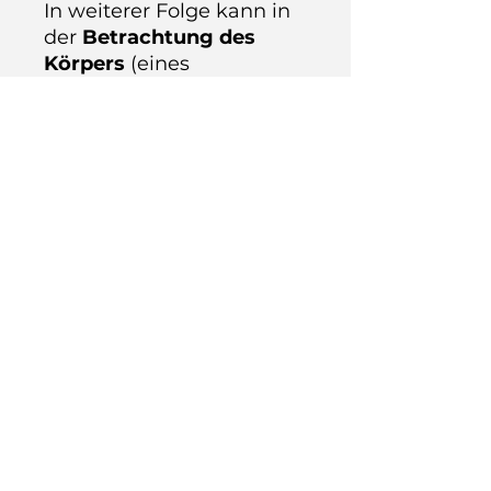
In weiterer Folge kann in
der
Betrachtung des
Körpers
(eines
anwesenden Modells)
im Raum
zeichnerisch/skizzenhaft
nachgedacht werden.
Ein Ziel kann auch sein,
die
menschliche Figur in
ihren Aktions- und
Funktionsradien erfassen
zu können sowie diese zur
selbständigen
Umsetzung in die
kompositionelle
Gestaltung
einbringen zu
können.