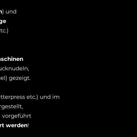
n
) und
ge
tc.)
aschinen
ucknudeln,
el) gezeigt.
etterpress etc.) und im
rgestellt,
N
vorgeführt
rt werden
!