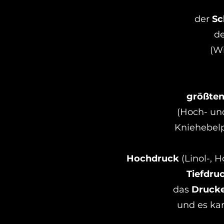
der
Sc
d
(Wi
größten
(Hoch- un
Kniehebelpr
Hochdruck
(Linol-, 
Tiefdru
das
Druck
und es ka