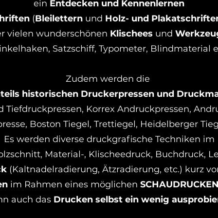
ein
Entdecken und Kennenlernen
hriften
(
Bleilettern
und
Holz- und Plakatschrifte
er vielen wunderschönen
Klischees
und
Werkzeu
nkelhaken, Satzschiff, Typometer, Blindmaterial e
Zudem werden die
teils historischen Druckerpressen und Druckm
d Tiefdruckpressen, Korrex Andruckpressen, Andr
esse, Boston Tiegel, Trettiegel, Heidelberger Tieg
Es werden diverse druckgrafische Techniken im
Holzschnitt, Material-, Klischeedruck, Buchdruck, L
ck
(Kaltnadelradierung, Ätzradierung, etc.) kurz
vo
en
im Rahmen eines möglichen
SCHAUDRUCKE
nn auch
das
Drucken selbst ein wenig ausprobie