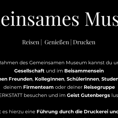
einsames Mu
Reisen | Genießen | Drucken
Rahmen des Gemeinsamen Museum kannst du un
Gesellschaft
und im
Beisammensein
nen Freunden
,
KollegInnen
,
SchülerInnen
,
Studen
deinem
Firmenteam
oder deiner
Reisegruppe
RKSTATT besuchen und i
m
Geist Gutenbergs
lu
t
es hierzu eine
Führung durch die Druckerei und