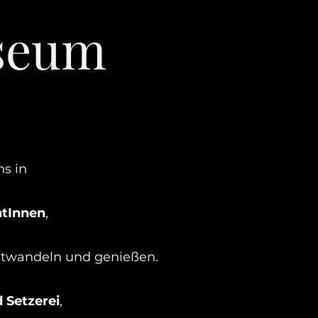
seum
s in
tInnen
,
stwandeln und genießen.
 Setzerei
,