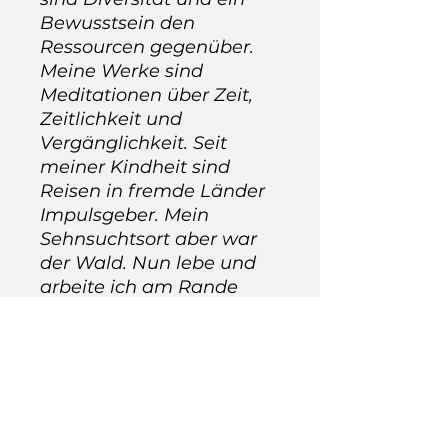
Bewusstsein den
Ressourcen gegenüber.
Meine Werke sind
Meditationen über Zeit,
Zeitlichkeit und
Vergänglichkeit. Seit
meiner Kindheit sind
Reisen in fremde Länder
Impulsgeber. Mein
Sehnsuchtsort aber war
der Wald. Nun lebe und
arbeite ich am Rande
eines kleinen Wäldchens
und erfahre Natur als
etwas unmittelbar Greif-
und Erlebbares. Fragen,
die mich interessieren
sind z.B. Wie wird die